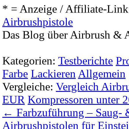
* = Anzeige / Affiliate-Link
Airbrushpistole
Das Blog über Airbrush & A
Kategorien:
Testberichte
Pr
Farbe
Lackieren
Allgemein
Vergleiche:
Vergleich Airbr
EUR
Kompressoren unter 
←
Farbzuführung – Saug- 
Airbrushpistolen für Einste