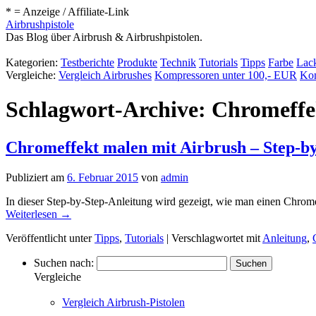
* = Anzeige / Affiliate-Link
Airbrushpistole
Das Blog über Airbrush & Airbrushpistolen.
Kategorien:
Testberichte
Produkte
Technik
Tutorials
Tipps
Farbe
Lack
Vergleiche:
Vergleich Airbrushes
Kompressoren unter 100,- EUR
Kom
Schlagwort-Archive:
Chromeffe
Chromeffekt malen mit Airbrush – Step-b
Publiziert am
6. Februar 2015
von
admin
In dieser Step-by-Step-Anleitung wird gezeigt, wie man einen Chrome
Weiterlesen
→
Veröffentlicht unter
Tipps
,
Tutorials
|
Verschlagwortet mit
Anleitung
,
Suchen nach:
Vergleiche
Vergleich Airbrush-Pistolen