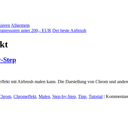
ieren
Allgemein
pressoren unter 200,- EUR
Der beste Airbrush
kt
y-Step
ffekt mit Airbrush malen kann. Die Darstellung von Chrom und anderen
Chrom
,
Chromeffekt
,
Malen
,
Step-by-Step
,
Tipp
,
Tutorial
|
Kommentare 