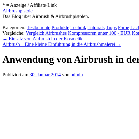
* = Anzeige / Affiliate-Link
Airbrushpistole
Das Blog über Airbrush & Airbrushpistolen.
Kategorien:
Testberichte
Produkte
Technik
Tutorials
Tipps
Farbe
Lack
Vergleiche:
Vergleich Airbrushes
Kompressoren unter 100,- EUR
Kom
←
Einsatz von Airbrush in der Kosmetik
Airbrush – Eine kleine Einführung in die Airbrushmalerei
→
Anwendung von Airbrush in de
Publiziert am
30. Januar 2014
von
admin