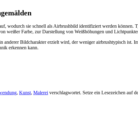
hgemälden
auf, wodurch sie schnell als Airbrushbild identifiziert werden könne
z von weißer Farbe, zur Darstellung von Weißhöhungen und Lichtpunkten,
ein anderer Bildcharakter erzielt wird, der weniger airbrushtypisch ist
chnik erkennen kann.
wendung
,
Kunst
,
Malerei
verschlagwortet. Setze ein Lesezeichen auf 